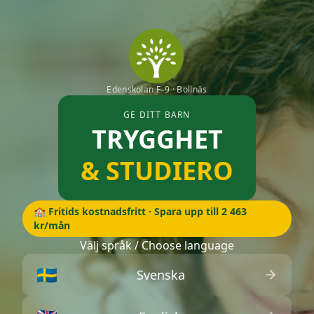
Edenskolan F–9 · Bollnäs
GE DITT BARN
TRYGGHET
& STUDIERO
🏫 Fritids kostnadsfritt · Spara upp till 2 463
kr/mån
Välj språk / Choose language
🇸🇪
Svenska