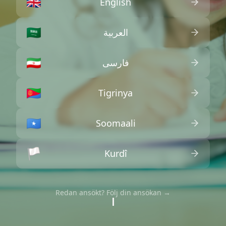
🇬🇧
English
🇸🇦
العربية
🇮🇷
فارسی
🇪🇷
Tigrinya
🇸🇴
Soomaali
🏳️
Kurdî
Redan ansökt? Följ din ansökan →
·